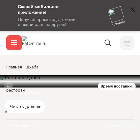
Скачай мобильное
номер
приложение!
SMS-
Получай промокоды, скидки
сообщение
Eatonline
и акции раньше других!
с
Акции
кодом
подтверждения
О сервисе
Главная
Дхаба
Время доставки:
Откры
ресторан
Вход / регистрация
Ресторан-Доставка
Дхаба
Читать дальше
Нет оценок
Отзывов нет
Информация