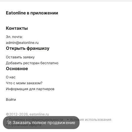
Eatonline в приложении
О
Контакты
О
Эл. почта:
admin@eatonline.ru
Открыть франшизу
Оставить заявку
Добавить ресторан бесплатно
Основное
Войти
О нас
Что с моим заказом?
Информация для партнеров
Город
Нижний Тагил
Войти
Написать в техподдержку
©2012-2026, eatonline.ru
• Политика конфиденциальности
• Условия использования
🚀 Заказать полное продвижение
• Публичная оферта